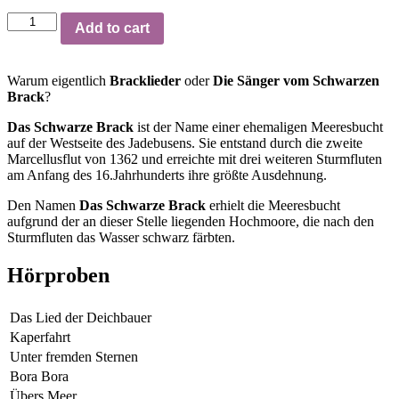
Bracklieder
Add to cart
quantity
Warum eigentlich
Bracklieder
oder
Die Sänger vom Schwarzen
Brack
?
Das Schwarze Brack
ist der Name einer ehemaligen Meeresbucht
auf der Westseite des Jadebusens. Sie entstand durch die zweite
Marcellusflut von 1362 und erreichte mit drei weiteren Sturmfluten
am Anfang des 16.Jahrhunderts ihre größte Ausdehnung.
Den Namen
Das Schwarze Brack
erhielt die Meeresbucht
aufgrund der an dieser Stelle liegenden Hochmoore, die nach den
Sturmfluten das Wasser schwarz färbten.
Hörproben
Das Lied der Deichbauer
Kaperfahrt
Unter fremden Sternen
Bora Bora
Übers Meer