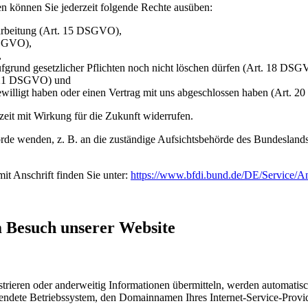
n können Sie jederzeit folgende Rechte ausüben:
rarbeitung (Art. 15 DSGVO),
DSGVO),
,
ufgrund gesetzlicher Pflichten noch nicht löschen dürfen (Art. 18 DSG
t. 21 DSGVO) und
gewilligt haben oder einen Vertrag mit uns abgeschlossen haben (Art.
rzeit mit Wirkung für die Zukunft widerrufen.
rde wenden, z. B. an die zuständige Aufsichtsbehörde des Bundeslands I
mit Anschrift finden Sie unter:
https://www.bfdi.bund.de/DE/Service/A
m Besuch unserer Website
istrieren oder anderweitig Informationen übermitteln, werden automatis
endete Betriebssystem, den Domainnamen Ihres Internet-Service-Provid