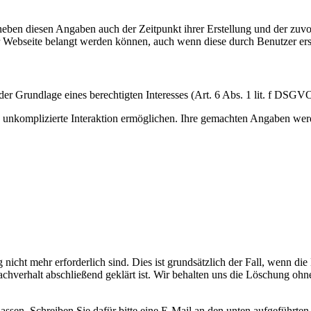
eben diesen Angaben auch der Zeitpunkt ihrer Erstellung und der zuv
rer Webseite belangt werden können, auch wenn diese durch Benutzer ers
er Grundlage eines berechtigten Interesses (Art. 6 Abs. 1 lit. f DSGV
 unkomplizierte Interaktion ermöglichen. Ihre gemachten Angaben we
nicht mehr erforderlich sind. Dies ist grundsätzlich der Fall, wenn d
hverhalt abschließend geklärt ist. Wir behalten uns die Löschung oh
sen. Schreiben Sie dafür bitte eine E-Mail an den unten aufgeführten