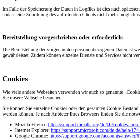
Im Falle der Speicherung der Daten in Logfiles ist dies nach spätest
sodass eine Zuordnung des aufrufenden Clients nicht mehr möglich is
Bereitstellung vorgeschrieben oder erforderlich:
Die Bereitstellung der vorgenannten personenbezogenen Daten ist wede
gewährleistet. Zudem können einzelne Dienste und Services nicht ver
Cookies
Wie viele andere Webseiten verwenden wir auch so genannte „Cookies“
Sie unsere Webseite besuchen.
Sie können Sie einzelne Cookies oder den gesamten Cookie-Bestand l
werden können. Je nach Anbieter Ihres Browsers finden Sie die notw
Mozilla Firefox:
https://support.mozilla.org/de/kb/cookies-loe
Internet Explorer:
https://support.microsoft.com/de-de/help/17
Google Chrome:
https://support.google.com/accounts/answer/